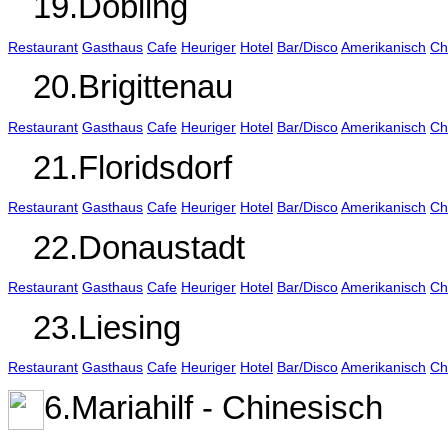
19.Döbling
Restaurant
Gasthaus
Cafe
Heuriger
Hotel
Bar/Disco
Amerikanisch
Ch
20.Brigittenau
Restaurant
Gasthaus
Cafe
Heuriger
Hotel
Bar/Disco
Amerikanisch
Ch
21.Floridsdorf
Restaurant
Gasthaus
Cafe
Heuriger
Hotel
Bar/Disco
Amerikanisch
Ch
22.Donaustadt
Restaurant
Gasthaus
Cafe
Heuriger
Hotel
Bar/Disco
Amerikanisch
Ch
23.Liesing
Restaurant
Gasthaus
Cafe
Heuriger
Hotel
Bar/Disco
Amerikanisch
Ch
6.Mariahilf - Chinesisch