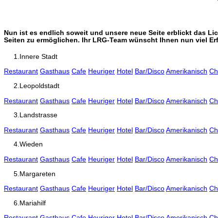
Nun ist es endlich soweit und unsere neue Seite erblickt das L
Seiten zu ermöglichen. Ihr LRG-Team wünscht Ihnen nun viel Er
1.Innere Stadt
Restaurant
Gasthaus
Cafe
Heuriger
Hotel
Bar/Disco
Amerikanisch
Ch
2.Leopoldstadt
Restaurant
Gasthaus
Cafe
Heuriger
Hotel
Bar/Disco
Amerikanisch
Ch
3.Landstrasse
Restaurant
Gasthaus
Cafe
Heuriger
Hotel
Bar/Disco
Amerikanisch
Ch
4.Wieden
Restaurant
Gasthaus
Cafe
Heuriger
Hotel
Bar/Disco
Amerikanisch
Ch
5.Margareten
Restaurant
Gasthaus
Cafe
Heuriger
Hotel
Bar/Disco
Amerikanisch
Ch
6.Mariahilf
Restaurant
Gasthaus
Cafe
Heuriger
Hotel
Bar/Disco
Amerikanisch
Ch