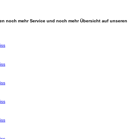
sten noch mehr Service und noch mehr Übersicht auf unseren
iss
iss
iss
iss
iss
iss