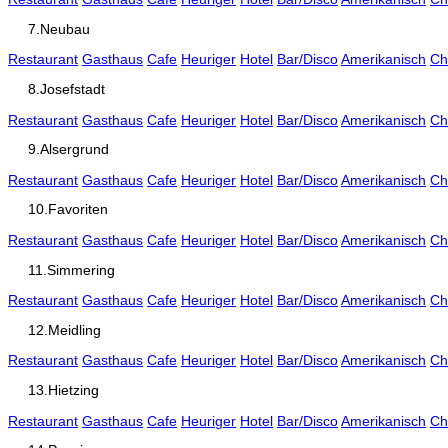
7.Neubau
Restaurant
Gasthaus
Cafe
Heuriger
Hotel
Bar/Disco
Amerikanisch
Ch
8.Josefstadt
Restaurant
Gasthaus
Cafe
Heuriger
Hotel
Bar/Disco
Amerikanisch
Ch
9.Alsergrund
Restaurant
Gasthaus
Cafe
Heuriger
Hotel
Bar/Disco
Amerikanisch
Ch
10.Favoriten
Restaurant
Gasthaus
Cafe
Heuriger
Hotel
Bar/Disco
Amerikanisch
Ch
11.Simmering
Restaurant
Gasthaus
Cafe
Heuriger
Hotel
Bar/Disco
Amerikanisch
Ch
12.Meidling
Restaurant
Gasthaus
Cafe
Heuriger
Hotel
Bar/Disco
Amerikanisch
Ch
13.Hietzing
Restaurant
Gasthaus
Cafe
Heuriger
Hotel
Bar/Disco
Amerikanisch
Ch