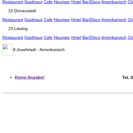
Restaurant
Gasthaus
Cafe
Heuriger
Hotel
Bar/Disco
Amerikanisch
Ch
22.Donaustadt
Restaurant
Gasthaus
Cafe
Heuriger
Hotel
Bar/Disco
Amerikanisch
Ch
23.Liesing
Restaurant
Gasthaus
Cafe
Heuriger
Hotel
Bar/Disco
Amerikanisch
Ch
8.Josefstadt - Amerikanisch
Keine Angabe!
Tel. 0