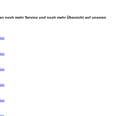
sten noch mehr Service und noch mehr Übersicht auf unseren
iss
iss
iss
iss
iss
iss