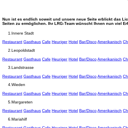
Nun ist es endlich soweit und unsere neue Seite erblickt das L
Seiten zu ermöglichen. Ihr LRG-Team wünscht Ihnen nun viel Er
1.Innere Stadt
Restaurant
Gasthaus
Cafe
Heuriger
Hotel
Bar/Disco
Amerikanisch
Ch
2.Leopoldstadt
Restaurant
Gasthaus
Cafe
Heuriger
Hotel
Bar/Disco
Amerikanisch
Ch
3.Landstrasse
Restaurant
Gasthaus
Cafe
Heuriger
Hotel
Bar/Disco
Amerikanisch
Ch
4.Wieden
Restaurant
Gasthaus
Cafe
Heuriger
Hotel
Bar/Disco
Amerikanisch
Ch
5.Margareten
Restaurant
Gasthaus
Cafe
Heuriger
Hotel
Bar/Disco
Amerikanisch
Ch
6.Mariahilf
Restaurant
Gasthaus
Cafe
Heuriger
Hotel
Bar/Disco
Amerikanisch
Ch