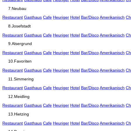
7.Neubau
Restaurant
Gasthaus
Cafe
Heuriger
Hotel
Bar/Disco
Amerikanisch
Ch
8.Josefstadt
Restaurant
Gasthaus
Cafe
Heuriger
Hotel
Bar/Disco
Amerikanisch
Ch
9.Alsergrund
Restaurant
Gasthaus
Cafe
Heuriger
Hotel
Bar/Disco
Amerikanisch
Ch
10.Favoriten
Restaurant
Gasthaus
Cafe
Heuriger
Hotel
Bar/Disco
Amerikanisch
Ch
11.Simmering
Restaurant
Gasthaus
Cafe
Heuriger
Hotel
Bar/Disco
Amerikanisch
Ch
12.Meidling
Restaurant
Gasthaus
Cafe
Heuriger
Hotel
Bar/Disco
Amerikanisch
Ch
13.Hietzing
Restaurant
Gasthaus
Cafe
Heuriger
Hotel
Bar/Disco
Amerikanisch
Ch