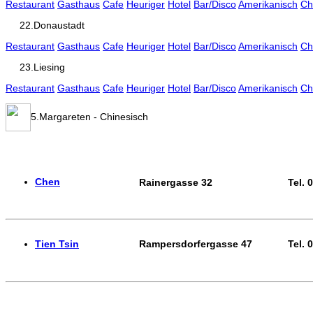
Restaurant
Gasthaus
Cafe
Heuriger
Hotel
Bar/Disco
Amerikanisch
Ch
22.Donaustadt
Restaurant
Gasthaus
Cafe
Heuriger
Hotel
Bar/Disco
Amerikanisch
Ch
23.Liesing
Restaurant
Gasthaus
Cafe
Heuriger
Hotel
Bar/Disco
Amerikanisch
Ch
5.Margareten - Chinesisch
Chen
Rainergasse 32
Tel. 
Tien Tsin
Rampersdorfergasse 47
Tel. 